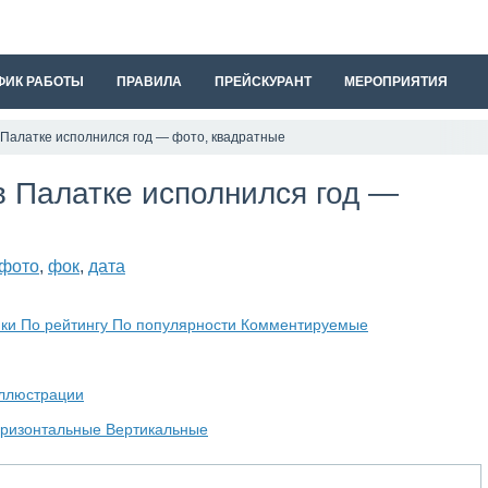
ФИК РАБОТЫ
ПРАВИЛА
ПРЕЙСКУРАНТ
МЕРОПРИЯТИЯ
в Палатке исполнился год — фото, квадратные
в Палатке исполнился год —
фото
,
фок
,
дата
мки
По рейтингу
По популярности
Комментируемые
ллюстрации
оризонтальные
Вертикальные