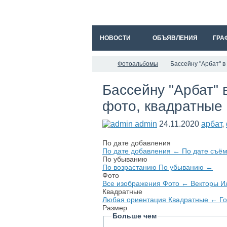
НОВОСТИ
ОБЪЯВЛЕНИЯ
ГРА
Фотоальбомы
Бассейну "Арбат" 
Бассейну "Арбат" 
фото, квадратные
admin
24.11.2020
арбат
,
По дате добавления
По дате добавления
←
По дате съё
По убыванию
По возрастанию
По убыванию
←
Фото
Все изображения
Фото
←
Векторы
И
Квадратные
Любая ориентация
Квадратные
←
Г
Размер
Больше чем