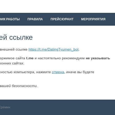
ФИК РАБОТЫ
ПРАВИЛА
ПРЕЙСКУРАНТ
МЕРОПРИЯТИЯ
ей ссылке
 внешней ссылке
https://t.me/DatingTyumen_bot
.
держимое сайта
t.me
и настоятельно рекомендуем
не указывать
ронних сайтах.
асностью компьютера, нажмите
отмена
, иначе вы будете
 вашей безопасности.
Ерёмин