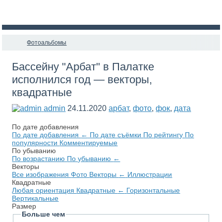
Фотоальбомы
Бассейну "Арбат" в Палатке
исполнился год — векторы,
квадратные
admin
24.11.2020
арбат
,
фото
,
фок
,
дата
По дате добавления
По дате добавления
←
По дате съёмки
По рейтингу
По
популярности
Комментируемые
По убыванию
По возрастанию
По убыванию
←
Векторы
Все изображения
Фото
Векторы
←
Иллюстрации
Квадратные
Любая ориентация
Квадратные
←
Горизонтальные
Вертикальные
Размер
Больше чем