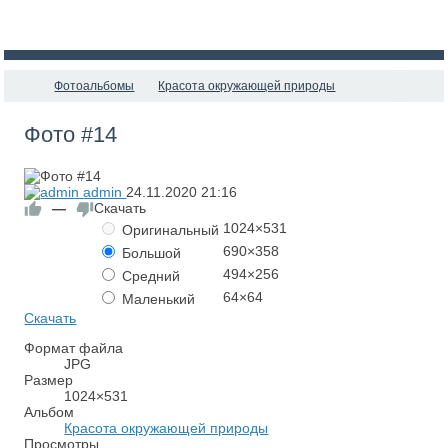
Фотоальбомы
Красота окружающей природы
Фото #14
admin
24.11.2020
21:16
—
Скачать
1024×531
Оригинальный
690×358
Большой
494×256
Средний
64×64
Маленький
Скачать
Формат файла
JPG
Размер
1024×531
Альбом
Красота окружающей природы
Просмотры