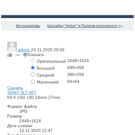
Фотоальбомы
Бассейну "Арбат" в Палатке исполнился год
admin
24.11.2020
20:56
—
Скачать
2448×1624
Оригинальный
690×458
Большой
386×256
Средний
64×64
Маленький
Скачать
SONY SLT-A57
f/4.0
1/60
100
18mm
27mm
Формат файла
JPG
Размер
2448×1624
Дата съёмки
12.11.2020
12:47