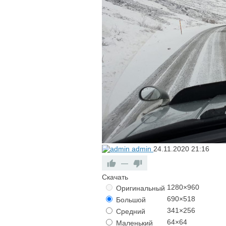
admin
24.11.2020
21:16
—
Скачать
1280×960
Оригинальный
690×518
Большой
341×256
Средний
64×64
Маленький