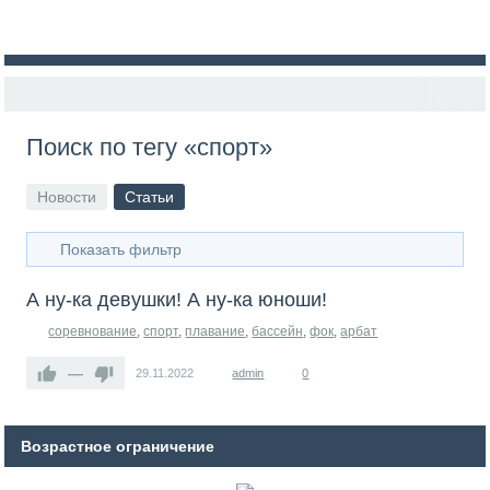
Поиск по тегу «спорт»
Новости
Статьи
Показать фильтр
А ну-ка девушки! А ну-ка юноши!
соревнование
,
спорт
,
плавание
,
бассейн
,
фок
,
арбат
—
29.11.2022
admin
0
Возрастное ограничение